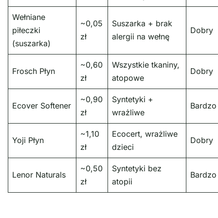
Wełniane
~0,05
Suszarka + brak
piłeczki
Dobry
zł
alergii na wełnę
(suszarka)
~0,60
Wszystkie tkaniny,
Frosch Płyn
Dobry
zł
atopowe
~0,90
Syntetyki +
Ecover Softener
Bardzo
zł
wrażliwe
~1,10
Ecocert, wrażliwe
Yoji Płyn
Dobry
zł
dzieci
~0,50
Syntetyki bez
Lenor Naturals
Bardzo
zł
atopii