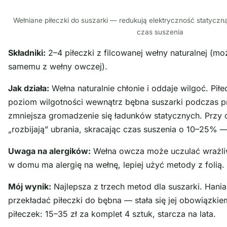
Wełniane piłeczki do suszarki — redukują elektryczność statyczną
czas suszenia
Składniki:
2–4 piłeczki z filcowanej wełny naturalnej (mo
samemu z wełny owczej).
Jak działa:
Wełna naturalnie chłonie i oddaje wilgoć. Pił
poziom wilgotności wewnątrz bębna suszarki podczas p
zmniejsza gromadzenie się ładunków statycznych. Przy 
„rozbijają” ubrania, skracając czas suszenia o 10–25% —
Uwaga na alergików:
Wełna owcza może uczulać wrażliw
w domu ma alergię na wełnę, lepiej użyć metody z folią.
Mój wynik:
Najlepsza z trzech metod dla suszarki. Hania 
przekładać piłeczki do bębna — stała się jej obowiązki
piłeczek: 15–35 zł za komplet 4 sztuk, starcza na lata.