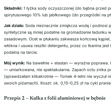
Składniki:
1 łyżka sody oczyszczonej (do bębna przed p
spirytusowego 10% lub jabłkowego (do przegródki na pł
Jak działa:
Soda nieznacznie zmiękcza wodę i podnosi 
syntetyczne są mniej podatne na gromadzenie ładunku 
zasadowym. Ocet w płukaniu zakwasza końcową kąpiel,
włókna i usuwa resztki detergentu, przez co tkanina jest b
podatna na tarcie.
Mój wynik:
Na bawełnie + elastan — wyraźna poprawa. 
— umiarkowana, nie spektakularna. Zapach octu znika 
(sprawdzałam kilkakrotnie — Tomek 4-letni nie wyczuł 
swoich piżamach). Koszt: ok. 0,15–0,25 zł na cykl prania
Przepis 2 — Kulka z folii aluminiowej w bębnie