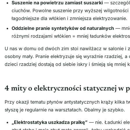
Suszenie na powietrzu zamiast suszarki
— szczególn
ciuchów. Powolne suszenie przy wyższej wilgotności
łagodniejsze dla włókien i zmniejsza elektryzowanie.
Oddzielne pranie syntetyków od naturalnych
— mnie
różnymi rodzajami włókien = mniej ładunków elektros
U nas w domu od dwóch zim stoi nawilżacz w salonie i z
osobny mały. Pranie elektryzuje się wyraźnie rzadziej, 
dzieci rzadziej dostają od siebie iskry i śmieją się mniej
4 mity o elektryczności statycznej w 
Przy okazji tematu płynów antystatycznych krąży kilka
słyszę je regularnie na warsztatach. Obalmy je szybko.
„Elektrostatyka uszkadza pralkę”
— nie. Ładunki ele