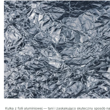
Kulka z folii aluminiowej — tani i zaskakująco skuteczny sposób n