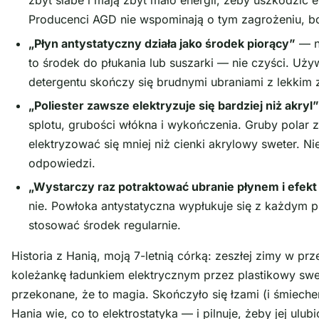
zbyt słabe i mają zbyt mało energii, żeby uszkodzić el
Producenci AGD nie wspominają o tym zagrożeniu, b
„Płyn antystatyczny działa jako środek piorący”
— ni
to środek do płukania lub suszarki — nie czyści. Uży
detergentu skończy się brudnymi ubraniami z lekkim
„Poliester zawsze elektryzuje się bardziej niż akryl”
splotu, grubości włókna i wykończenia. Gruby polar 
elektryzować się mniej niż cienki akrylowy sweter. Ni
odpowiedzi.
„Wystarczy raz potraktować ubranie płynem i efekt 
nie. Powłoka antystatyczna wypłukuje się z każdym p
stosować środek regularnie.
Historia z Hanią, moją 7-letnią córką: zeszłej zimy w prz
koleżankę ładunkiem elektrycznym przez plastikowy swe
przekonane, że to magia. Skończyło się łzami (i śmieche
Hania wie, co to elektrostatyka — i pilnuje, żeby jej ulu