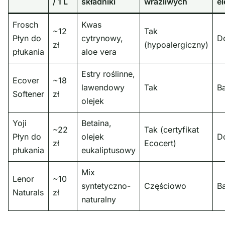
/ 1 L
składniki
wrażliwych
e
Frosch
Kwas
~12
Tak
Płyn do
cytrynowy,
D
zł
(hypoalergiczny)
płukania
aloe vera
Estry roślinne,
Ecover
~18
lawendowy
Tak
B
Softener
zł
olejek
Yoji
Betaina,
~22
Tak (certyfikat
Płyn do
olejek
D
zł
Ecocert)
płukania
eukaliptusowy
Mix
Lenor
~10
syntetyczno-
Częściowo
B
Naturals
zł
naturalny