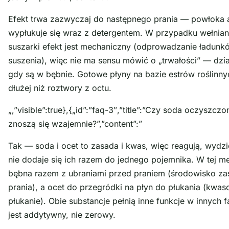
Efekt trwa zazwyczaj do następnego prania — powłoka 
wypłukuje się wraz z detergentem. W przypadku wełnian
suszarki efekt jest mechaniczny (odprowadzanie ładunk
suszenia), więc nie ma sensu mówić o „trwałości” — dzia
gdy są w bębnie. Gotowe płyny na bazie estrów roślinny
dłużej niż roztwory z octu.
„,”visible”:true},{„id”:”faq-3″,”title”:”Czy soda oczyszczo
znoszą się wzajemnie?”,”content”:”
Tak — soda i ocet to zasada i kwas, więc reagują, wydzi
nie dodaje się ich razem do jednego pojemnika. W tej me
bębna razem z ubraniami przed praniem (środowisko z
prania), a ocet do przegródki na płyn do płukania (kw
płukanie). Obie substancje pełnią inne funkcje w innych 
jest addytywny, nie zerowy.