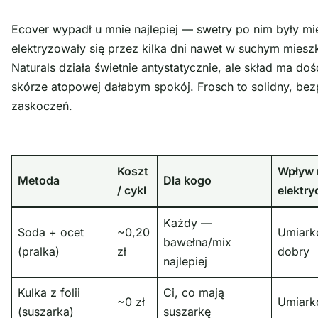
Ecover wypadł u mnie najlepiej — swetry po nim były mię
elektryzowały się przez kilka dni nawet w suchym miesz
Naturals działa świetnie antystatycznie, ale skład ma do
skórze atopowej dałabym spokój. Frosch to solidny, be
zaskoczeń.
Koszt
Wpływ 
Metoda
Dla kogo
/ cykl
elektr
Każdy —
Soda + ocet
~0,20
Umiark
bawełna/mix
(pralka)
zł
dobry
najlepiej
Kulka z folii
Ci, co mają
~0 zł
Umiark
(suszarka)
suszarkę