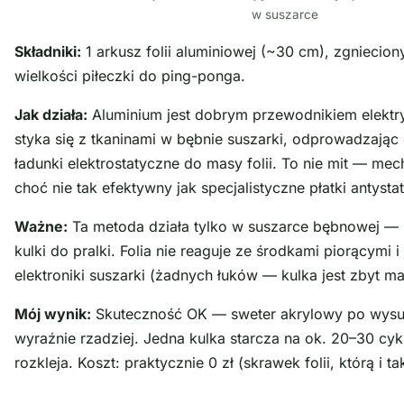
w suszarce
Składniki:
1 arkusz folii aluminiowej (~30 cm), zgniecion
wielkości piłeczki do ping-ponga.
Jak działa:
Aluminium jest dobrym przewodnikiem elektry
styka się z tkaninami w bębnie suszarki, odprowadzając
ładunki elektrostatyczne do masy folii. To nie mit — mech
choć nie tak efektywny jak specjalistyczne płatki antysta
Ważne:
Ta metoda działa tylko w suszarce bębnowej — 
kulki do pralki. Folia nie reaguje ze środkami piorącymi i
elektroniki suszarki (żadnych łuków — kulka jest zbyt mał
Mój wynik:
Skuteczność OK — sweter akrylowy po wysusz
wyraźnie rzadziej. Jedna kulka starcza na ok. 20–30 cykl
rozkleja. Koszt: praktycznie 0 zł (skrawek folii, którą i