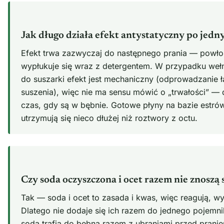
Jak długo działa efekt antystatyczny po jed
Efekt trwa zazwyczaj do następnego prania — powło
wypłukuje się wraz z detergentem. W przypadku wełn
do suszarki efekt jest mechaniczny (odprowadzanie 
suszenia), więc nie ma sensu mówić o „trwałości” — d
czas, gdy są w bębnie. Gotowe płyny na bazie estrów
utrzymują się nieco dłużej niż roztwory z octu.
Czy soda oczyszczona i ocet razem nie znoszą
Tak — soda i ocet to zasada i kwas, więc reagują, wy
Dlatego nie dodaje się ich razem do jednego pojemni
soda trafia do bębna razem z ubraniami przed prani