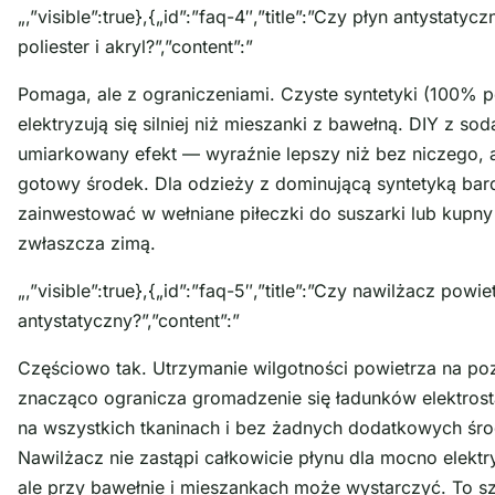
„,”visible”:true},{„id”:”faq-4″,”title”:”Czy płyn antystatyc
poliester i akryl?”,”content”:”
Pomaga, ale z ograniczeniami. Czyste syntetyki (100% po
elektryzują się silniej niż mieszanki z bawełną. DIY z sod
umiarkowany efekt — wyraźnie lepszy niż bez niczego, a
gotowy środek. Dla odzieży z dominującą syntetyką bard
zainwestować w wełniane piłeczki do suszarki lub kupny
zwłaszcza zimą.
„,”visible”:true},{„id”:”faq-5″,”title”:”Czy nawilżacz powie
antystatyczny?”,”content”:”
Częściowo tak. Utrzymanie wilgotności powietrza na p
znacząco ogranicza gromadzenie się ładunków elektrost
na wszystkich tkaninach i bez żadnych dodatkowych ś
Nawilżacz nie zastąpi całkowicie płynu dla mocno elekt
ale przy bawełnie i mieszankach może wystarczyć. To s