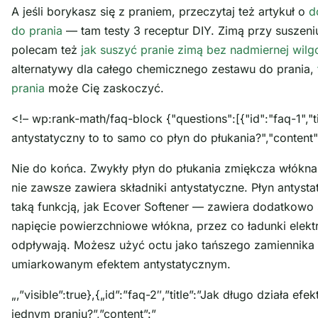
A jeśli borykasz się z praniem, przeczytaj też artykuł o
d
do prania
— tam testy 3 receptur DIY. Zimą przy suszen
polecam też
jak suszyć pranie zimą bez nadmiernej wilg
alternatywy dla całego chemicznego zestawu do prania,
prania
może Cię zaskoczyć.
<!– wp:rank-math/faq-block {"questions":[{"id":"faq-1","t
antystatyczny to to samo co płyn do płukania?","content"
Nie do końca. Zwykły płyn do płukania zmiękcza włókna 
nie zawsze zawiera składniki antystatyczne. Płyn antyst
taką funkcją, jak Ecover Softener — zawiera dodatkowo 
napięcie powierzchniowe włókna, przez co ładunki elektr
odpływają. Możesz użyć octu jako tańszego zamiennika 
umiarkowanym efektem antystatycznym.
„,”visible”:true},{„id”:”faq-2″,”title”:”Jak długo działa ef
jednym praniu?”,”content”:”