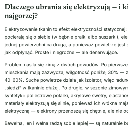
Dlaczego ubrania się elektryzują — i k
najgorzej?
Elektryzowanie tkanin to efekt elektryczności statycznej
pocierają się o siebie (w bębnie pralki albo suszarki), e
jednej powierzchni na drugą, a ponieważ powietrze jest 
jak odpłynąć. Proste i niegroźne — ale denerwujące.
Problem nasila się zimą z dwóch powodów. Po pierwsz
mieszkania mają zazwyczaj wilgotność poniżej 30% — 
40–60%. Suche powietrze działa jak izolator, więc ładun
„siedzi” w tkaninie dłużej. Po drugie, w sezonie zimowy
syntetyki: poliestrowe polarki, akrylowe swetry, elastano
materiały elektryzują się silnie, ponieważ ich włókna ma
elektryczną — elektrony przenoszą się chętnie, ale nie o
Bawełna, len i wełna radzą sobie lepiej — są naturalnie b