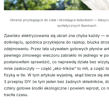
Ubrania przylegające do ciała i strzelające ładunkami — klasy
syntetycznych tkaninach
Zjawisko elektryzowania się ubrań zna chyba każdy — sw
dotknięciu, spódnica przyklejona do rajstop, bluzka strz
zdejmowaniu. Przez lata używałam gotowych płynów ant
pewnego zimowego wieczoru zabrakło mi jednego w poł
postanowiłam sprawdzić, co naprawdę działa bez wizyty
mnie zaskoczyły — część „eko-trików” to mit, a część t
fizyką w tle. W tym artykule wyjaśnię, skąd bierze się e
3 przepisy DIY (w tym jeden bez żadnych składników, 
cztery gotowe środki ekologiczne i powiem wprost, co
n
traciła czasu.