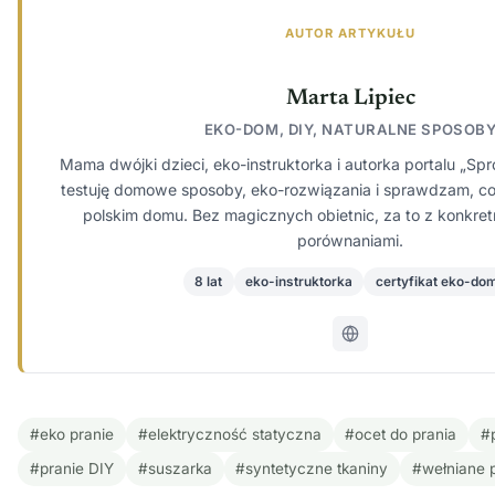
AUTOR ARTYKUŁU
Marta Lipiec
EKO-DOM, DIY, NATURALNE SPOSOB
Mama dwójki dzieci, eko-instruktorka i autorka portalu „Spr
testuję domowe sposoby, eko-rozwiązania i sprawdzam, c
polskim domu. Bez magicznych obietnic, za to z konkret
porównaniami.
8 lat
eko-instruktorka
certyfikat eko-do
#eko pranie
#elektryczność statyczna
#ocet do prania
#
#pranie DIY
#suszarka
#syntetyczne tkaniny
#wełniane p